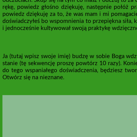
odczuciach. Skup się na tym co masz i odczuj to za c
rękę, powiedz głośno dziękuję, następnie połóż p
powiedz dziękuję za to, że was mam i mi pomagacie
doświadczyłeś bo wspomnienia to przepiękna siła, 
i jednocześnie kultywował swoją praktykę wdzięczn
Ja (tutaj wpisz swoje imię) budzę w sobie Boga wdz
stanie (tę sekwencję proszę powtórz 10 razy). Koni
do tego wspaniałego doświadczenia, będziesz twor
Otwórz się na nieznane.