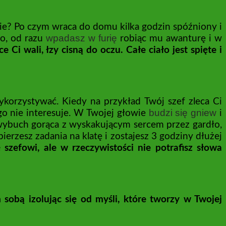
obie? Po czym wraca do domu kilka godzin spóźniony i
wpadasz w furię
ło, od razu
robiąc mu awanturę i w
i wali, łzy cisną do oczu. Całe ciało jest spięte i
korzystywać. Kiedy na przykład Twój szef zleca Ci
budzi się gniew
o go nie interesuje. W Twojej głowie
i
wybuch gorąca z wyskakującym sercem przez gardło,
ierzesz zadania na klatę i zostajesz 3 godziny dłużej
szefowi, ale w rzeczywistości nie potrafisz słowa
sobą izolując się od myśli, które tworzy w Twojej