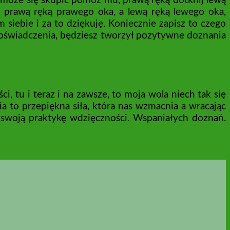
nie może się skupić pomóż mu, prawą ręką dotknij lewą
j prawą ręką prawego oka, a lewą ręką lewego oka,
iebie i za to dziękuję. Koniecznie zapisz to czego
doświadczenia, będziesz tworzył pozytywne doznania
 tu i teraz i na zawsze, to moja wola niech tak się
a to przepiękna siła, która nas wzmacnia a wracając
 swoją praktykę wdzięczności. Wspaniałych doznań.