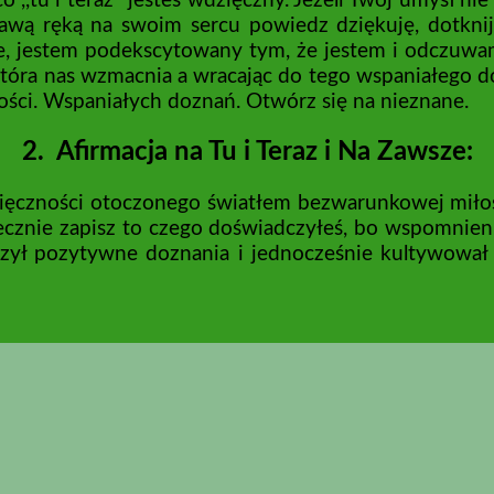
o ,,tu i teraz’’ jesteś wdzięczny. Jeżeli Twój umysł 
rawą ręką na swoim sercu powiedz dziękuję, dotkni
, jestem podekscytowany tym, że jestem i odczuwam s
która nas wzmacnia a wracając do tego wspaniałego 
ości. Wspaniałych doznań. Otwórz się na nieznane.
2. Afirmacja na Tu i Teraz i Na Zawsze:
ięczności otoczonego światłem bezwarunkowej miłości,
ecznie zapisz to czego doświadczyłeś, bo wspomnieni
zył pozytywne doznania i jednocześnie kultywował