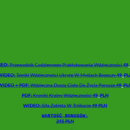
EO:
Przewodnik Codziennego Praktykowania Wdzięczności
49
WIDEO:
Tajniki Wdzięczności Ukryte W Myślach Bogaczy
49
_
PL
WIDEO + PDF:
Wdzięczna Dusza Ciało Do Życia Porusza
49
_
PL
PDF:
Kroniki Krainy Wdzięczności
49
_
PLN
WIDEO:
Siła Zaklęta W Trójkącie
49 PLN
WARTOŚĆ BONUSÓW
:
245 PLN