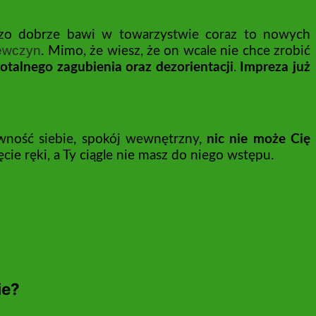
dzo dobrze bawi w towarzystwie coraz to nowych
iewczyn
. Mimo, że wiesz, że on wcale nie chce zrobić
totalnego zagubienia oraz dezorientacji
.
Impreza już
wność siebie, spokój wewnętrzny,
nic nie może Cię
ie ręki, a Ty ciągle nie masz do niego wstępu.
ie?