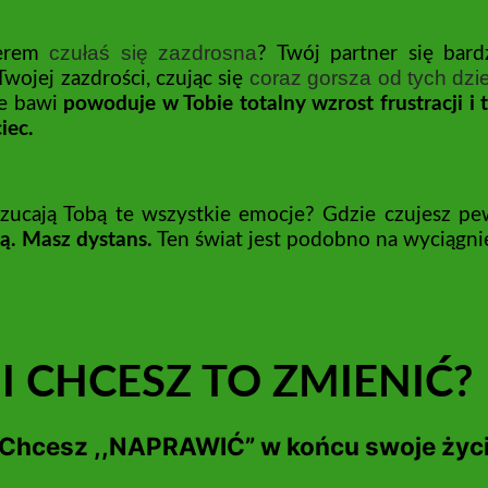
czułaś się zazdrosna
nerem
? Twój partner się bar
coraz gorsza od tych dz
Twojej zazdrości, czując się
ze bawi
powoduje w Tobie totalny wzrost frustracji i 
iec.
zucają Tobą te wszystkie emocje? Gdzie czujesz pe
ą. Masz dystans.
Ten świat jest podobno na wyciągnięc
I CHCESZ TO ZMIENIĆ?
cesz ,,NAPRAWIĆ” w końcu swoje życ