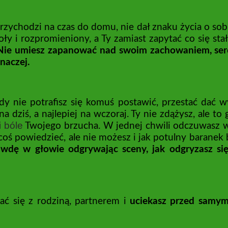
 przychodzi na czas do domu, nie dał znaku życia o s
oły i rozpromieniony, a Ty zamiast zapytać co się sta
Nie umiesz zapanować nad swoim zachowaniem, serce C
inaczej.
nie potrafisz się komuś postawić, przestać dać wy
a dziś, a najlepiej na wczoraj. Ty nie zdążysz, ale t
i bóle
Twojego brzucha. W jednej chwili odczuwasz 
coś powiedzieć, ale nie możesz i jak potulny baranek b
awdę w głowie odgrywając sceny, jak odgryzasz się 
ać się z rodziną, partnerem i
uciekasz przed samym 